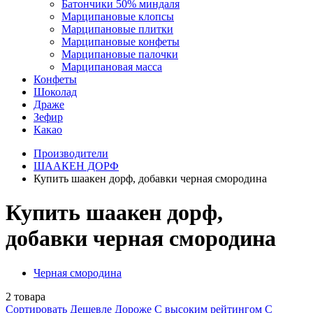
Батончики 50% миндаля
Марципановые клопсы
Марципановые плитки
Марципановые конфеты
Марципановые палочки
Марципановая масса
Конфеты
Шоколад
Драже
Зефир
Какао
Производители
ШААКЕН ДОРФ
Купить шаакен дорф, добавки черная смородина
Купить шаакен дорф,
добавки черная смородина
Черная смородина
2
товара
Сортировать
Дешевле
Дороже
С высоким рейтингом
C