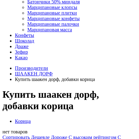
Батончики 50% миндаля
Марципановые клопсы
Марципановые плитки
Марципановые конфеты
Марципановые палочки
Марципановая масса
Конфеты
Шоколад
Драже
Зефир
Какао
Производители
ШААКЕН ДОРФ
Купить шаакен дорф, добавки корица
Купить шаакен дорф,
добавки корица
Корица
нет товаров
Сортировать
Дешевле
Дороже
С высоким рейтингом
C