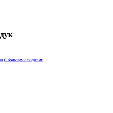
ндук
ми
С большими скидками