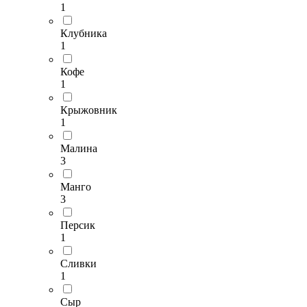
1
Клубника
1
Кофе
1
Крыжовник
1
Малина
3
Манго
3
Персик
1
Сливки
1
Сыр