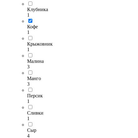
Клубника
1
Кофе
1
Крыжовник
1
Малина
3
Манго
3
Персик
1
Сливки
1
Сыр
4