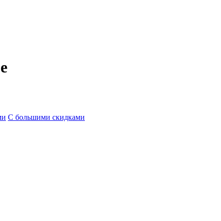
е
ми
С большими скидками