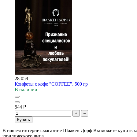
28 059
Конфеты с кофе "COFFEE", 500 гр
В наличии
544
₽
+
–
Купить
В нашем интернет-магазине Шаакен Дорф Вы можете купить кон
юридического лица.