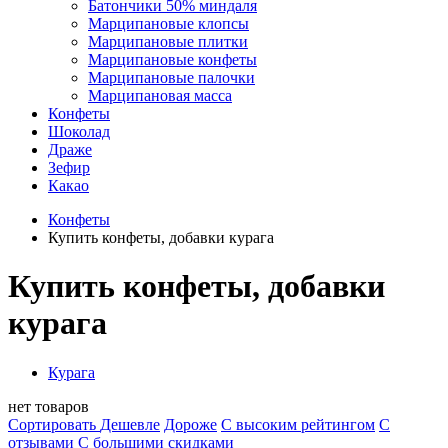
Батончики 50% миндаля
Марципановые клопсы
Марципановые плитки
Марципановые конфеты
Марципановые палочки
Марципановая масса
Конфеты
Шоколад
Драже
Зефир
Какао
Конфеты
Купить конфеты, добавки курага
Купить конфеты, добавки
курага
Курага
нет товаров
Сортировать
Дешевле
Дороже
С высоким рейтингом
C
отзывами
С большими скидками