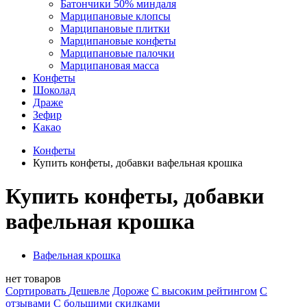
Батончики 50% миндаля
Марципановые клопсы
Марципановые плитки
Марципановые конфеты
Марципановые палочки
Марципановая масса
Конфеты
Шоколад
Драже
Зефир
Какао
Конфеты
Купить конфеты, добавки вафельная крошка
Купить конфеты, добавки
вафельная крошка
Вафельная крошка
нет товаров
Сортировать
Дешевле
Дороже
С высоким рейтингом
C
отзывами
С большими скидками