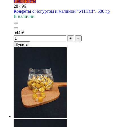
Наши хиты
28 496
Конфеты с йогуртом и малиной "УППС!", 500 гр
В наличии
544
₽
+
–
Купить