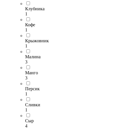
Клубника
1
Кофе
1
Крыжовник
1
Малина
3
Манго
3
Персик
1
Сливки
1
Сыр
4