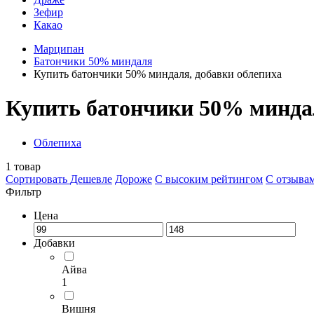
Зефир
Какао
Марципан
Батончики 50% миндаля
Купить батончики 50% миндаля, добавки облепиха
Купить батончики 50% миндал
Облепиха
1
товар
Сортировать
Дешевле
Дороже
С высоким рейтингом
C отзыва
Фильтр
Цена
Добавки
Айва
1
Вишня