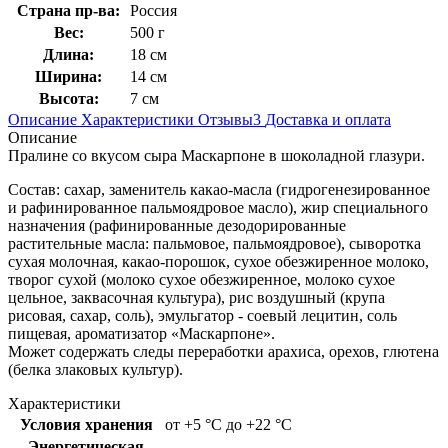
Страна пр-ва:
Россия
Вес:
500 г
Длина:
18 см
Ширина:
14 см
Высота:
7 см
Описание
Характеристики
Отзывы
3
Доставка и оплата
Описание
Пралине со вкусом сыра Маскарпоне в шоколадной глазури.
Состав: сахар, заменитель какао-масла (гидрогенезированное
и рафинированное пальмоядровое масло), жир специального
назначения (рафинированные дезодорированные
растительные масла: пальмовое, пальмоядровое), сыворотка
сухая молочная, какао-порошок, сухое обезжиренное молоко,
творог сухой (молоко сухое обезжиренное, молоко сухое
цельное, заквасочная культура), рис воздушный (крупа
рисовая, сахар, соль), эмульгатор - соевый лецитин, соль
пищевая, ароматизатор «Маскарпоне».
Может содержать следы переработки арахиса, орехов, глютена
(белка злаковых культур).
Характеристики
Условия хранения
от +5 °C до +22 °C
Энергетическая