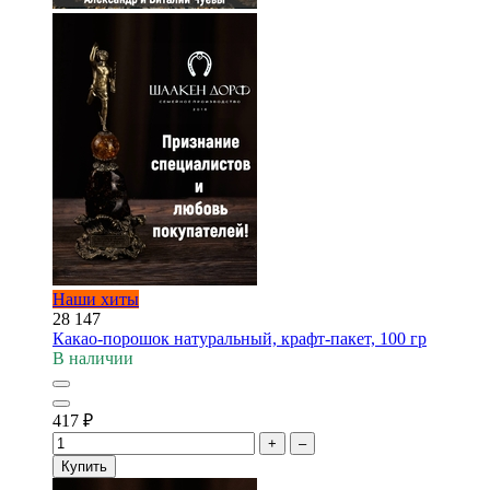
Наши хиты
28 147
Какао-порошок натуральный, крафт-пакет, 100 гр
В наличии
417
₽
+
–
Купить