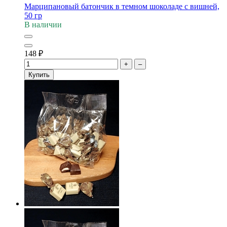
Марципановый батончик в темном шоколаде с вишней,
50 гр
В наличии
148
₽
+
–
Купить