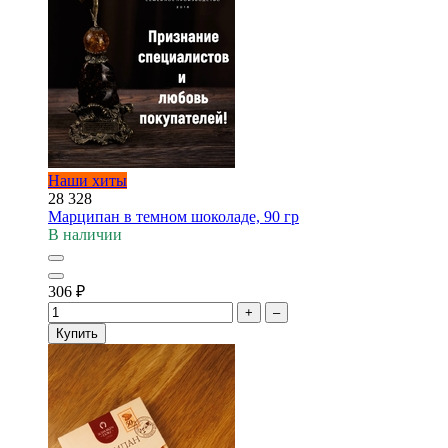
Наши хиты
28 328
Марципан в темном шоколаде, 90 гр
В наличии
306
₽
+
–
Купить