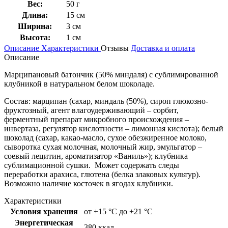
Вес:
50 г
Длина:
15 см
Ширина:
3 см
Высота:
1 см
Описание
Характеристики
Отзывы
Доставка и оплата
Описание
Марципановый батончик (50% миндаля) с сублимированной
клубникой в натуральном белом шоколаде.
Состав: марципан (сахар, миндаль (50%), сироп глюкозно-
фруктозный, агент влагоудерживающий – сорбит,
ферментный препарат микробного происхождения –
инвертаза, регулятор кислотности – лимонная кислота); белый
шоколад (сахар, какао-масло, сухое обезжиренное молоко,
сыворотка сухая молочная, молочный жир, эмульгатор –
соевый лецитин, ароматизатор «Ваниль»); клубника
сублимационной сушки. Может содержать следы
переработки арахиса, глютена (белка злаковых культур).
Возможно наличие косточек в ягодах клубники.
Характеристики
Условия хранения
от +15 °C до +21 °C
Энергетическая
380 ккал