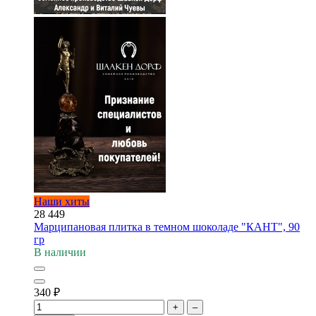
Наши хиты
28 449
Марципановая плитка в темном шоколаде "КАНТ", 90
гр
В наличии
340
₽
+
–