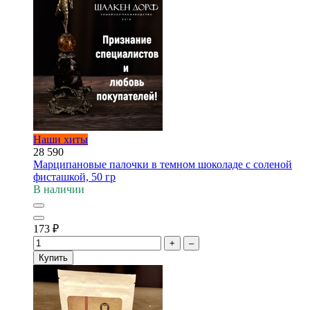
Наши хиты
28 590
Марципановые палочки в темном шоколаде с соленой
фисташкой, 50 гр
В наличии
173
₽
+
–
Купить