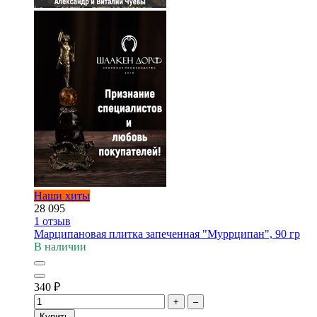
Наши хиты
28 095
1
отзыв
Марципановая плитка запеченная "Муррципан", 90 гр
В наличии
340
₽
+
–
Купить