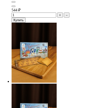
544
₽
+
–
Купить