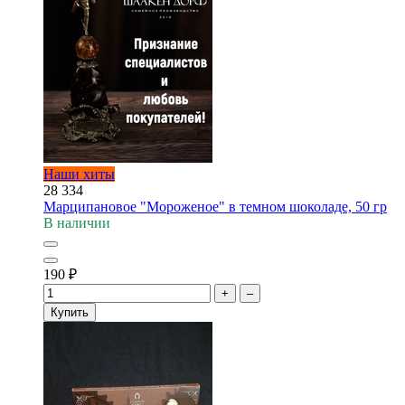
Наши хиты
28 334
Марципановое "Мороженое" в темном шоколаде, 50 гр
В наличии
190
₽
+
–
Купить