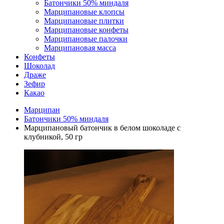
Батончики 50% миндаля
Марципановые клопсы
Марципановые плитки
Марципановые конфеты
Марципановые палочки
Марципановая масса
Конфеты
Шоколад
Драже
Зефир
Какао
Марципан
Батончики 50% миндаля
Марципановый батончик в белом шоколаде с
клубникой, 50 гр