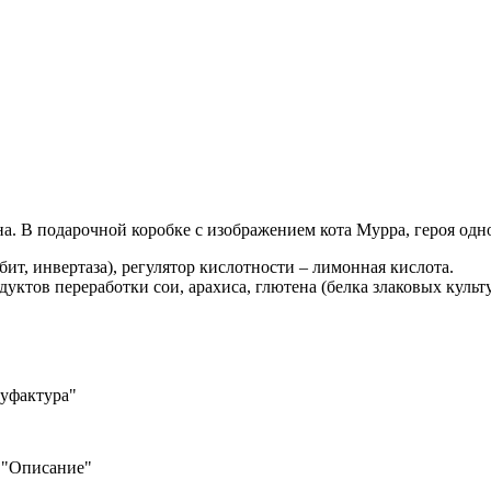
а. В подарочной коробке с изображением кота Мурра, героя одн
бит, инвертаза), регулятор кислотности – лимонная кислота.
ктов переработки сои, арахиса, глютена (белка злаковых культу
уфактура"
е "Описание"