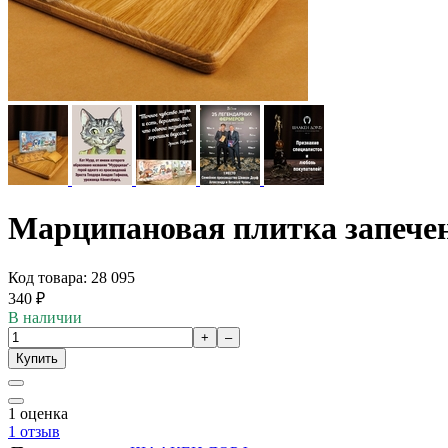
Марципановая плитка запече
Код товара: 28 095
340
₽
В наличии
+
–
Купить
1
оценка
1
отзыв