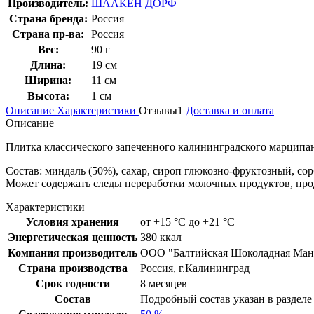
Производитель:
ШААКЕН ДОРФ
Страна бренда:
Россия
Страна пр-ва:
Россия
Вес:
90 г
Длина:
19 см
Ширина:
11 см
Высота:
1 см
Описание
Характеристики
Отзывы
1
Доставка и оплата
Описание
Плитка классического запеченного калининградского марципан
Состав: миндаль (50%), сахар, сироп глюкозно-фруктозный, сор
Может содержать следы переработки молочных продуктов, проду
Характеристики
Условия хранения
от +15 °C до +21 °C
Энергетическая ценность
380 ккал
Компания производитель
ООО "Балтийская Шоколадная Ман
Страна производства
Россия, г.Калининград
Срок годности
8 месяцев
Состав
Подробный состав указан в раздел