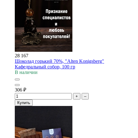
28 167
Шоколад горький 70%, "Alten Konigsberg"
Кафедральный собор, 100 гр
В наличии
306
₽
+
–
Купить