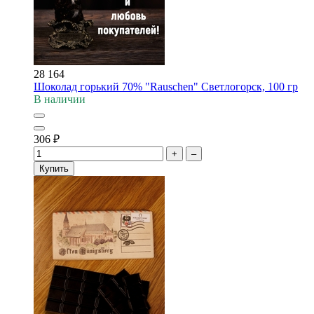
28 164
Шоколад горький 70% "Rauschen" Светлогорск, 100 гр
В наличии
306
₽
+
–
Купить